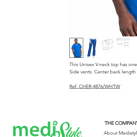
This Unisex V-neck top has on
Side vents. Center back length 
Ref. CHER-4876/WHTW
THE COMPAN
About Medisty