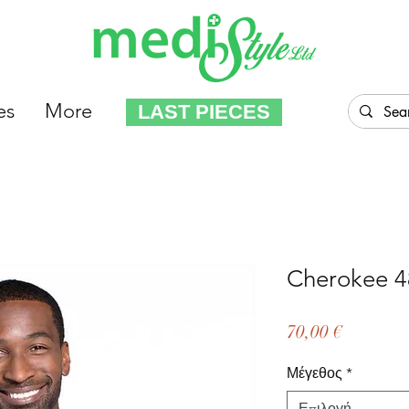
es
More
LAST PIECES
Cherokee 4
Τιμή
70,00 €
Μέγεθος
*
Επιλογή