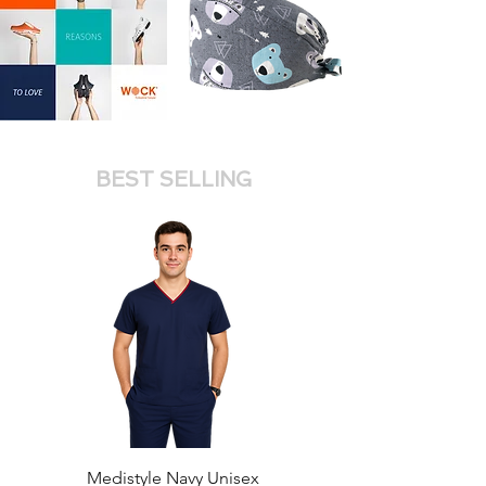
BEST SELLING
Medistyle Navy Unisex
Medistyle Royal Unis