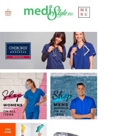
ME
NU