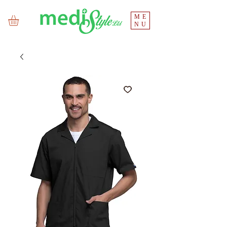
ME
NU