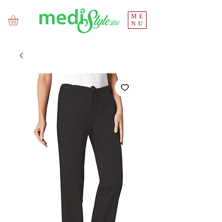
ME
NU