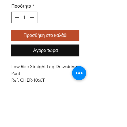
Ποσότητα
*
Προσθήκη στο καλάθι
Αγορά τώρα
Low Rise Straight Leg Drawstring
Pant
Ref. CHER-1066T
Description
51% Polyester / 46 % Rayon / 3%